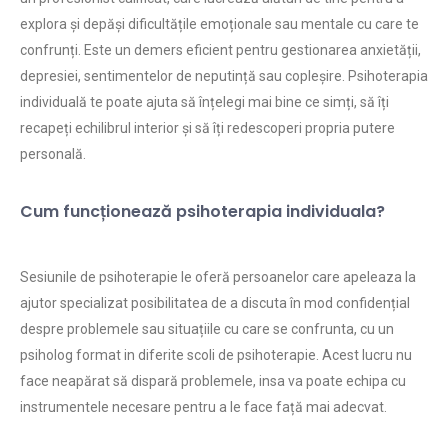
explora și depăși dificultățile emoționale sau mentale cu care te
confrunți. Este un demers eficient pentru gestionarea anxietății,
depresiei, sentimentelor de neputință sau copleșire. Psihoterapia
individuală te poate ajuta să înțelegi mai bine ce simți, să îți
recapeți echilibrul interior și să îți redescoperi propria putere
personală.
Cum funcționează psihoterapia individuala?
Sesiunile de psihoterapie le oferă persoanelor care apeleaza la
ajutor specializat posibilitatea de a discuta în mod confidențial
despre problemele sau situațiile cu care se confrunta, cu un
psiholog format in diferite scoli de psihoterapie. Acest lucru nu
face neapărat să dispară problemele, insa va poate echipa cu
instrumentele necesare pentru a le face față mai adecvat.