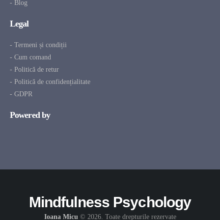
- Blog
Legal
- Termeni și condiții
- Cum comand
- Politică de retur
- Politică de confidențialitate
- GDPR
Powered by
Mindfulness Psychology
Ioana Micu
© 2026. Toate drepturile rezervate