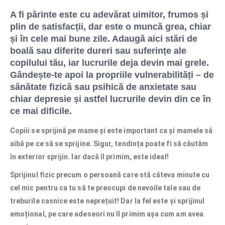
A fi părinte este cu adevărat uimitor, frumos și
plin de satisfacții, dar este o muncă grea, chiar
și în cele mai bune zile. Adaugă aici stări de
boală sau diferite dureri sau suferințe ale
copilului tău, iar lucrurile deja devin mai grele.
Gândește-te apoi la propriile vulnerabilități – de
sănătate fizică sau psihică de anxietate sau
chiar depresie și astfel lucrurile devin din ce în
ce mai dificile.
Copiii se sprijină pe mame și este important ca și mamele să
aibă pe ce să se sprijine. Sigur, tendința poate fi să căutăm
în exterior sprijin. Iar dacă îl primim, este ideal!
Sprijinul fizic precum o persoană care stă câteva minute cu
cel mic pentru ca tu să te preocupi de nevoile tale sau de
treburile casnice este neprețuit! Dar la fel este și sprijinul
emoțional, pe care adeseori nu îl primim așa cum am avea