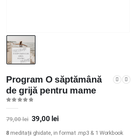
Program O săptămână
de grijă pentru mame
0
out of 5
Prețul
Prețul
39,00
lei
79,00
lei
inițial
curent
a
este:
8
meditații ghidate, in format .mp3 & 1 Workbook