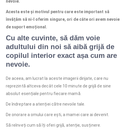
nevoie.
Acesta este și motivul pentru care este important să
învățăm să ni-l oferim singure, ori de câte ori avem nevoie
de suport emoțional.
Cu alte cuvinte, să dăm voie
adultului din noi să aibă grijă de
copilul interior exact așa cum are
nevoie.
De aceea, am lucrat la aceste imagerii dirijate, care nu
reprezintă altceva decât cele 10 minute de grijă de sine
absolut esențiale pentru fiecare mamă.
De îndreptare a atenției către nevoile tale.
De onorare a omului care ești, a mamei care ai devenit.
Să reînveți cum să îți oferi grijă, atenție, susținere.