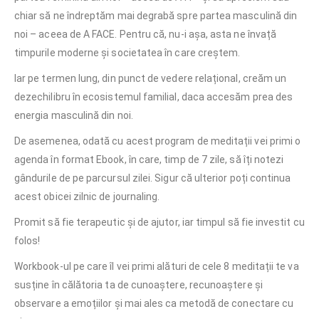
chiar să ne îndreptăm mai degrabă spre partea masculină din
noi – aceea de A FACE. Pentru că, nu-i așa, asta ne învață
timpurile moderne și societatea în care creștem.
Iar pe termen lung, din punct de vedere relațional, creăm un
dezechilibru în ecosistemul familial, daca accesăm prea des
energia masculină din noi.
De asemenea, odată cu acest program de meditații vei primi o
agenda în format Ebook, în care, timp de 7 zile, să îți notezi
gândurile de pe parcursul zilei. Sigur că ulterior poți continua
acest obicei zilnic de journaling.
Promit să fie terapeutic și de ajutor, iar timpul să fie investit cu
folos!
Workbook-ul pe care îl vei primi alături de cele 8 meditații te va
susține în călătoria ta de cunoaștere, recunoaștere și
observare a emoțiilor și mai ales ca metodă de conectare cu