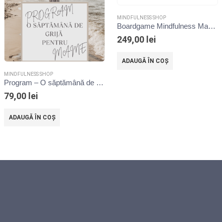
MINDFULNESS SHOP
Boardgame Mindfulness Master
249,00
lei
ADAUGĂ ÎN COȘ
i.
MINDFULNESS SHOP
Program – O săptămână de grijă pentru mame
79,00
lei
ADAUGĂ ÎN COȘ