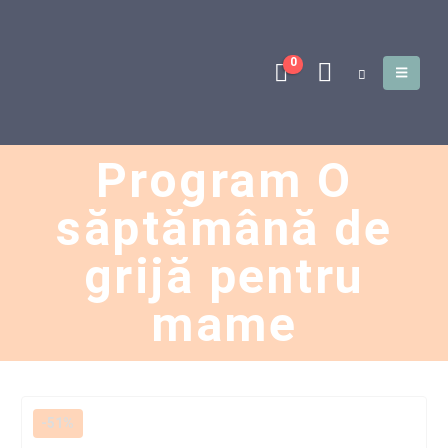
0
Program O
săptămână de
grijă pentru
mame
-51%