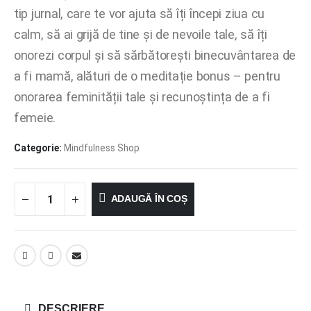
fost:
39,00 lei.
tip jurnal, care te vor ajuta să îți începi ziua cu
79,00 lei.
calm, să ai grijă de tine și de nevoile tale, să îți
onorezi corpul și să sărbătorești binecuvântarea de
a fi mamă, alături de o meditație bonus – pentru
onorarea feminității tale și recunoștința de a fi
femeie.
Categorie:
Mindfulness Shop
ADAUGĂ ÎN COȘ
DESCRIERE